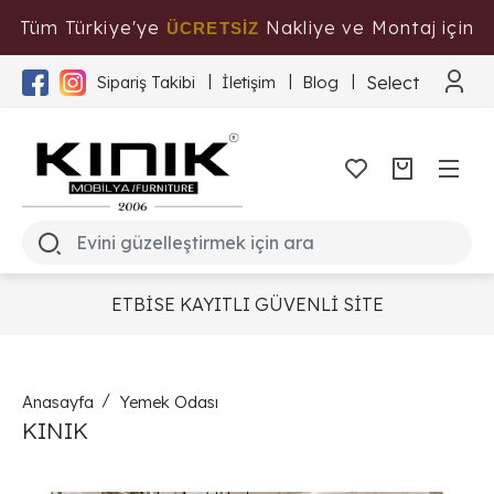
Tüm Türkiye'ye
Nakliye ve Montaj için
ÜCRETSİZ
Tıklayınız
Select Langua
Sipariş Takibi
İletişim
Blog
ETBİSE KAYITLI GÜVENLİ SİTE
Anasayfa
Yemek Odası
KINIK