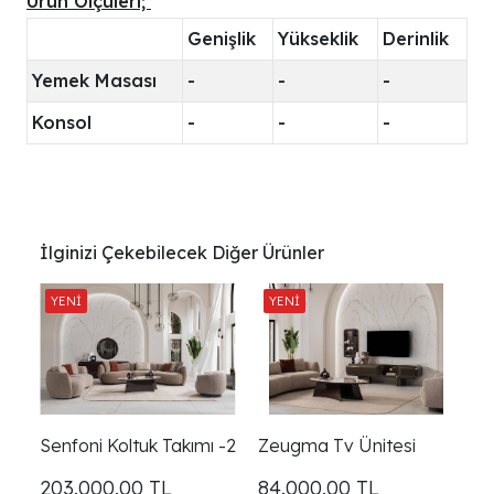
Ürün Ölçüleri;
Genişlik
Yükseklik
Derinlik
Yemek Masası
-
-
-
Konsol
-
-
-
İlginizi Çekebilecek Diğer Ürünler
Senfoni Koltuk Takımı -2
Zeugma Tv Ünitesi
203.000,00
TL
84.000,00
TL