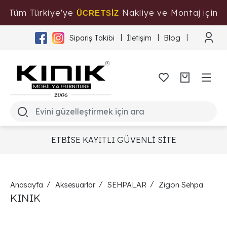
Tüm Türkiye'ye
Nakliye ve Montaj için
ÜCRETSİZ
Tıklayınız
Sipariş Takibi
İletişim
Blog
ETBİSE KAYITLI GÜVENLİ SİTE
Anasayfa
Aksesuarlar
SEHPALAR
Zigon Sehpa
KINIK