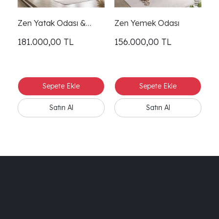
Zen Yatak Odası &
Zen Yemek Odası
Ze
Giyinme Dolabı
181.000,00
TL
156.000,00
TL
1