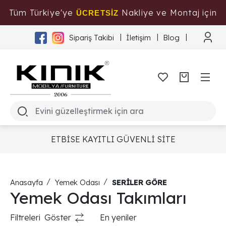
Tüm Türkiye'ye
Nakliye ve Montaj için
ÜCRETSİZ
Tıklayınız
Sipariş Takibi
İletişim
Blog
ETBİSE KAYITLI GÜVENLİ SİTE
Anasayfa
Yemek Odası
SERİLER GÖRE
Yemek Odası Takımları
Filtreleri
Göster
En yeniler