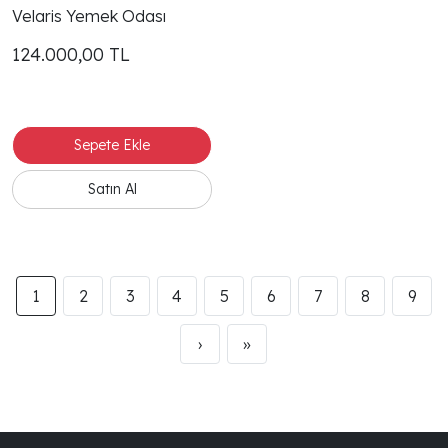
Velaris Yemek Odası
124.000,00
TL
1
2
3
4
5
6
7
8
9
›
»