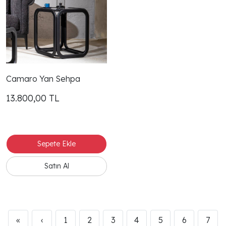
Camaro Yan Sehpa
13.800,00
TL
«
‹
1
2
3
4
5
6
7