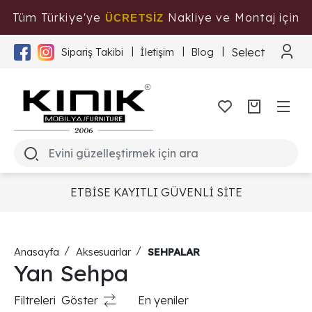
Tüm Türkiye'ye
Nakliye ve Montaj için
ÜCRETSİZ
Tıklayınız
Select Langua
Sipariş Takibi
İletişim
Blog
ETBİSE KAYITLI GÜVENLİ SİTE
Anasayfa
Aksesuarlar
SEHPALAR
Yan Sehpa
Filtreleri
Göster
En yeniler