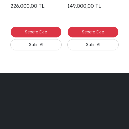
Giyinme Dolabı
226.000,00
TL
149.000,00
TL
1