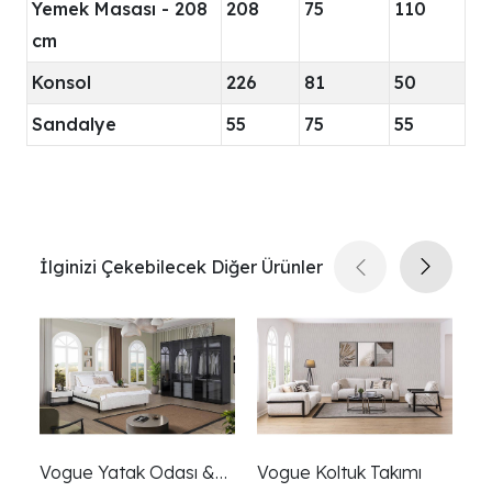
Yemek Masası - 208
208
75
110
cm
Konsol
226
81
50
Sandalye
55
75
55
İlginizi Çekebilecek Diğer Ürünler
Vogue Yatak Odası &
Vogue Koltuk Takımı
V