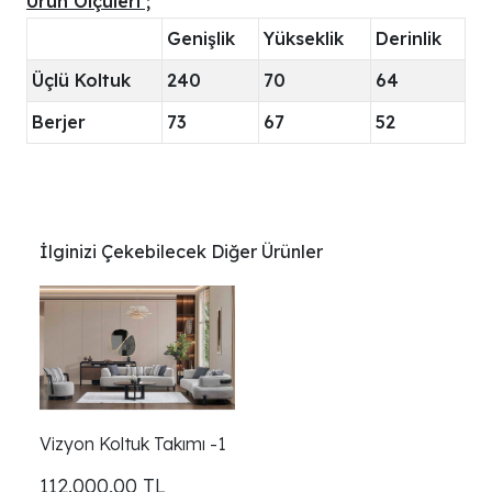
Ürün Ölçüleri ;
Genişlik
Yükseklik
Derinlik
Üçlü Koltuk
240
70
64
Berjer
73
67
52
İlginizi Çekebilecek Diğer Ürünler
Vizyon Koltuk Takımı -1
112.000,00
TL