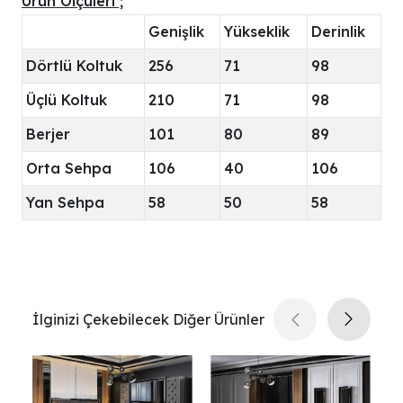
Ürün Ölçüleri ;
Genişlik
Yükseklik
Derinlik
Dörtlü Koltuk
256
71
98
Üçlü Koltuk
210
71
98
Berjer
101
80
89
Orta Sehpa
106
40
106
Yan Sehpa
58
50
58
İlginizi Çekebilecek Diğer Ürünler