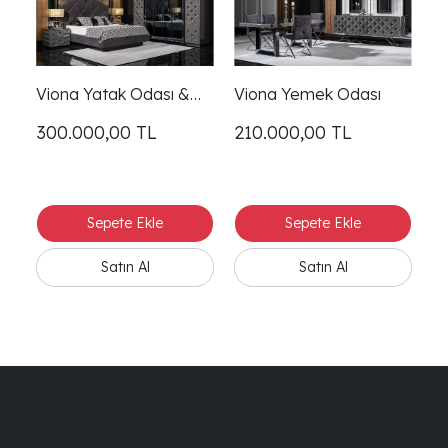
Viona Yatak Odası &
Viona Yemek Odası
Vi
Giyinme Dolabı
300.000,00
TL
210.000,00
TL
7