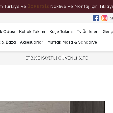
m Türkiye'ye
Nakliye ve Montaj için Tıklayı
ÜCRETSİZ
S
k Odası
Koltuk Takımı
Köşe Takımı
Tv Üniteleri
Genç
k & Baza
Aksesuarlar
Mutfak Masa & Sandalye
ETBİSE KAYITLI GÜVENLİ SİTE