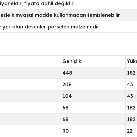
yoneldir, fiyata dahil değildir
bezle kimyasal madde kullanmadan temizlenebilir
 yer alan desenler porselen malzemedir
Genişlik
Yüks
448
182
208
43
104
43
68
182
68
182
90
22