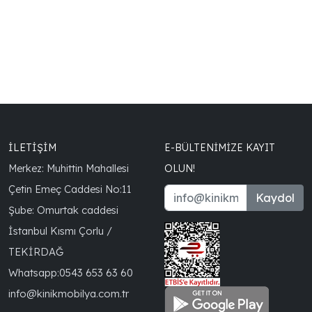
İLETİŞİM
E-BÜLTENIMIZE KAYIT
Merkez: Muhittin Mahallesi
OLUN!
Çetin Emeç Caddesi No:11
Kaydol
Şube: Omurtak caddesi
İstanbul Kısmı Çorlu /
TEKİRDAĞ
Whatsapp:
0543 653 63 60
info@kinikmobilya.com.tr