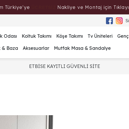
m Türkiye'ye
Nakliye ve Montaj için Tıklayı
ÜCRETSİZ
S
k Odası
Koltuk Takımı
Köşe Takımı
Tv Üniteleri
Genç
k & Baza
Aksesuarlar
Mutfak Masa & Sandalye
ETBİSE KAYITLI GÜVENLİ SİTE