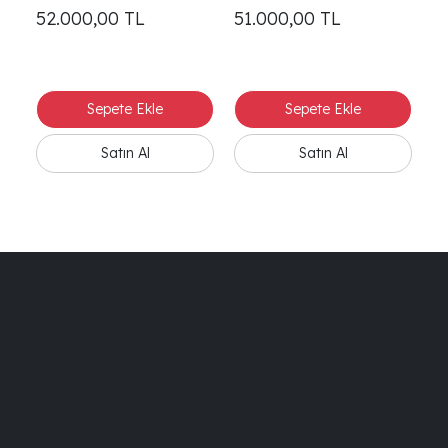
Sandalye
Sandalye
S
52.000,00
TL
51.000,00
TL
5