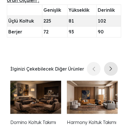
Ürün Ölçüleri ;
Genişlik
Yükseklik
Derinlik
Üçlü Koltuk
225
81
102
Berjer
72
93
90
İlginizi Çekebilecek Diğer Ürünler
Domino Koltuk Takımı
Harmony Koltuk Takımı
Pe