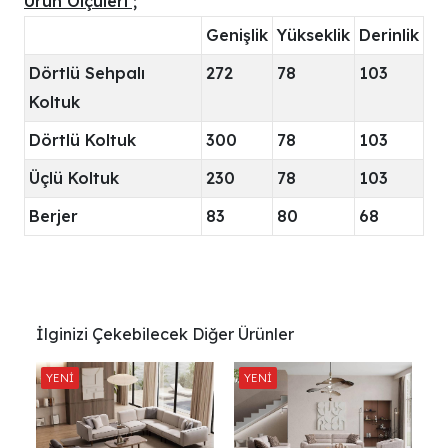
Ürün Ölçüleri ;
Genişlik
Yükseklik
Derinlik
Dörtlü Sehpalı
272
78
103
Koltuk
Dörtlü Koltuk
300
78
103
Üçlü Koltuk
230
78
103
Berjer
83
80
68
İlginizi Çekebilecek Diğer Ürünler