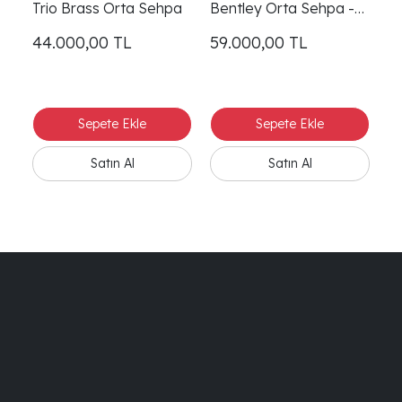
Trio Brass Orta Sehpa
Bentley Orta Sehpa -
B
Ceviz
T
44.000,00
TL
59.000,00
TL
5