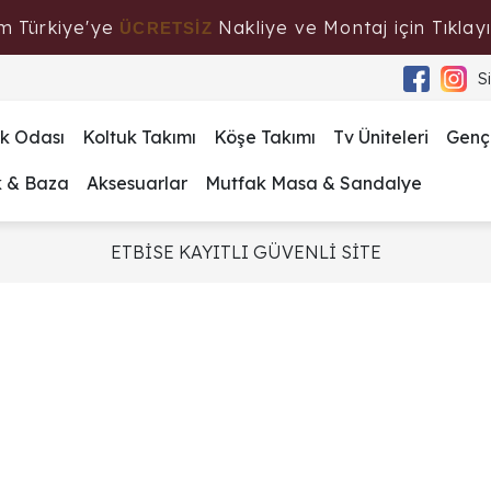
m Türkiye'ye
Nakliye ve Montaj için Tıklayı
ÜCRETSİZ
S
k Odası
Koltuk Takımı
Köşe Takımı
Tv Üniteleri
Genç
k & Baza
Aksesuarlar
Mutfak Masa & Sandalye
ETBİSE KAYITLI GÜVENLİ SİTE