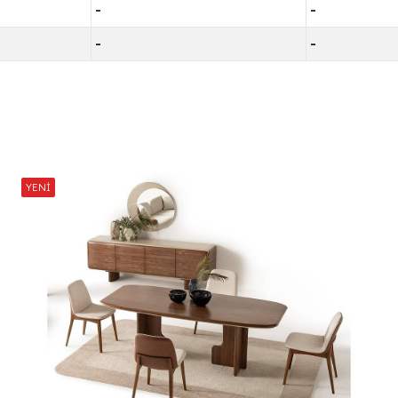
-
-
-
-