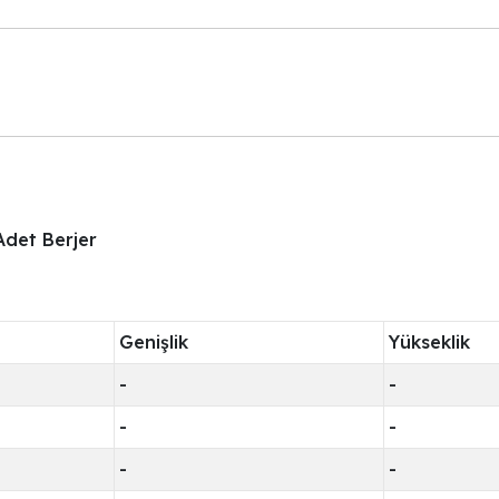
 Adet Berjer
Genişlik
Yükseklik
-
-
-
-
-
-