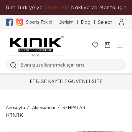
Tüm Türkiye'ye
Nakliye ve Montaj için
ÜCRETSİZ
Tıklayınız
Select Langua
Sipariş Takibi
İletişim
Blog
ETBİSE KAYITLI GÜVENLİ SİTE
Anasayfa
Aksesuarlar
SEHPALAR
KINIK