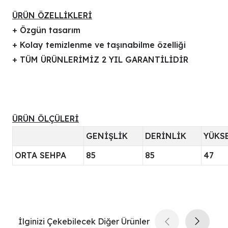
ÜRÜN ÖZELLİKLERİ
+ Özgün tasarım
+ Kolay temizlenme ve taşınabilme özelliği
+ TÜM ÜRÜNLERİMİZ 2 YIL GARANTİLİDİR
ÜRÜN ÖLÇÜLERİ
GENİŞLİK
DERİNLİK
YÜKS
ORTA SEHPA
85
85
47
İlginizi Çekebilecek Diğer Ürünler