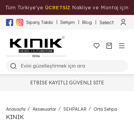
Tüm Türkiye'ye
Nakliye ve Montaj için
ÜCRETSİZ
Tıklayınız
Select Langua
Sipariş Takibi
İletişim
Blog
ETBİSE KAYITLI GÜVENLİ SİTE
Anasayfa
Aksesuarlar
SEHPALAR
Orta Sehpa
KINIK