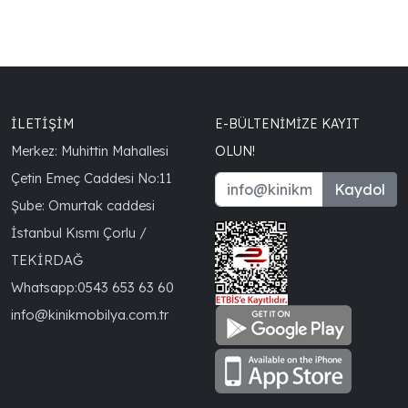
İLETİŞİM
E-BÜLTENIMIZE KAYIT
Merkez: Muhittin Mahallesi
OLUN!
Çetin Emeç Caddesi No:11
Kaydol
Şube: Omurtak caddesi
İstanbul Kısmı Çorlu /
TEKİRDAĞ
Whatsapp:
0543 653 63 60
info@kinikmobilya.com.tr