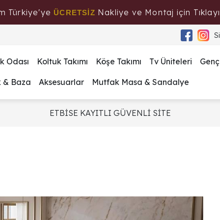
m Türkiye'ye
Nakliye ve Montaj için Tıklayı
ÜCRETSİZ
S
k Odası
Koltuk Takımı
Köşe Takımı
Tv Üniteleri
Genç
k & Baza
Aksesuarlar
Mutfak Masa & Sandalye
ETBİSE KAYITLI GÜVENLİ SİTE