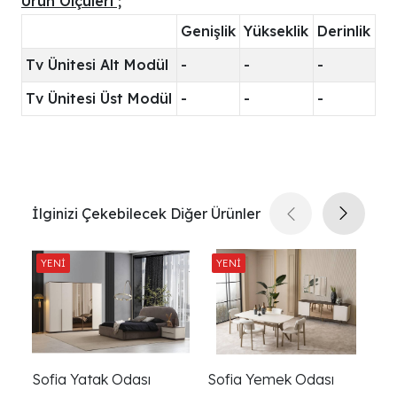
Ürün Ölçüleri ;
Genişlik
Yükseklik
Derinlik
Tv Ünitesi Alt Modül
-
-
-
Tv Ünitesi Üst Modül
-
-
-
İlginizi Çekebilecek Diğer Ürünler
Sofia Yatak Odası
Sofia Yemek Odası
So