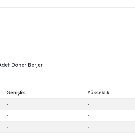
 Adet Döner Berjer
Genişlik
Yükseklik
-
-
-
-
-
-