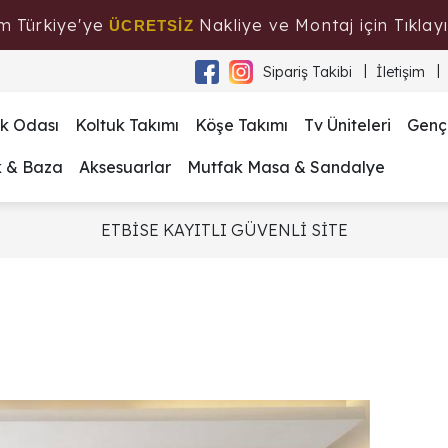
m Türkiye'ye
Nakliye ve Montaj için Tıklayı
ÜCRETSİZ
Sipariş Takibi
İletişim
k Odası
Koltuk Takımı
Köşe Takımı
Tv Üniteleri
Genç
k & Baza
Aksesuarlar
Mutfak Masa & Sandalye
ETBİSE KAYITLI GÜVENLİ SİTE