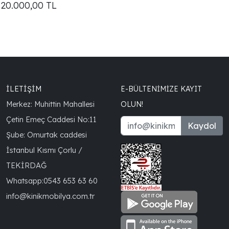
20.000,00
TL
İLETİŞİM
E-BÜLTENIMIZE KAYIT
Merkez: Muhittin Mahallesi
OLUN!
Çetin Emeç Caddesi No:11
Kaydol
Şube: Omurtak caddesi
İstanbul Kısmı Çorlu /
TEKİRDAĞ
Whatsapp:
0543 653 63 60
info@kinikmobilya.com.tr