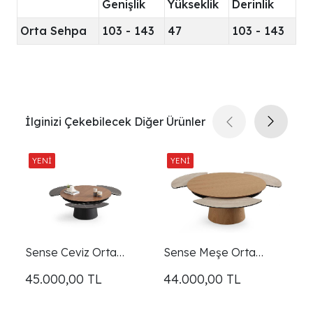
Genişlik
Yükseklik
Derinlik
Orta Sehpa
103 - 143
47
103 - 143
İlginizi Çekebilecek Diğer Ürünler
Sense Ceviz Orta
Sense Meşe Orta
F
Sehpa
Sehpa
45.000,00
TL
44.000,00
TL
6