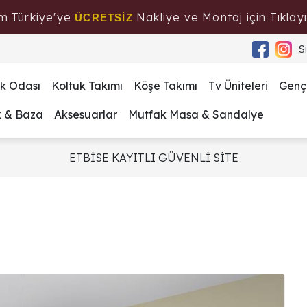
m Türkiye'ye
Nakliye ve Montaj için Tıklayı
ÜCRETSİZ
S
k Odası
Koltuk Takımı
Köşe Takımı
Tv Üniteleri
Genç
k & Baza
Aksesuarlar
Mutfak Masa & Sandalye
ETBİSE KAYITLI GÜVENLİ SİTE