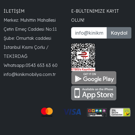
İLETİŞİM
E-BÜLTENIMIZE KAYIT
Merkez: Muhittin Mahallesi
OLUN!
Çetin Emeç Caddesi No:11
Kaydol
Şube: Omurtak caddesi
İstanbul Kısmı Çorlu /
TEKİRDAĞ
Whatsapp:
0543 653 63 60
info@kinikmobilya.com.tr