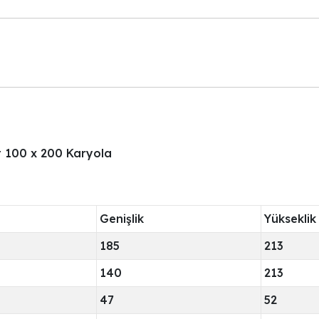
t 100 x 200 Karyola
Genişlik
Yükseklik
185
213
140
213
47
52