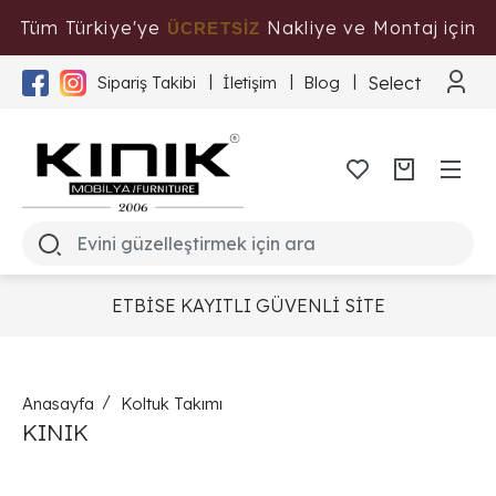
Tüm Türkiye'ye
Nakliye ve Montaj için
ÜCRETSİZ
Tıklayınız
Select Langua
Sipariş Takibi
İletişim
Blog
ETBİSE KAYITLI GÜVENLİ SİTE
Anasayfa
Koltuk Takımı
KINIK