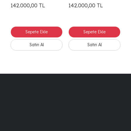
Takımı
-1
-2
142.000,00
TL
142.000,00
TL
1