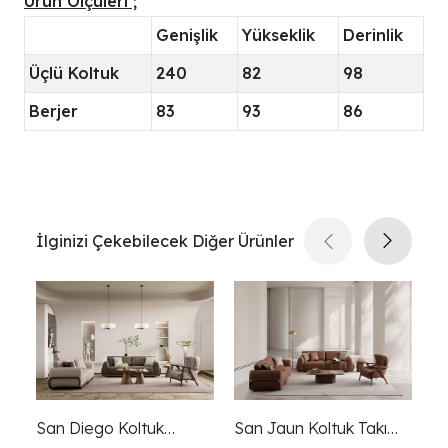
Ürün Ölçüleri ;
Genişlik
Yükseklik
Derinlik
Üçlü Koltuk
240
82
98
Berjer
83
93
86
İlginizi Çekebilecek Diğer Ürünler
San Diego Koltuk
San Jaun Koltuk Takımı
Sa