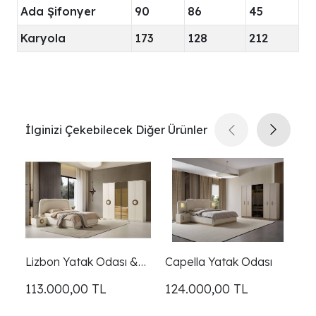
Ada Şifonyer
90
86
45
Karyola
173
128
212
İlginizi Çekebilecek Diğer Ürünler
Lizbon Yatak Odası &
Capella Yatak Odası
A
Giyinme Dolabı
113.000,00
TL
124.000,00
TL
1