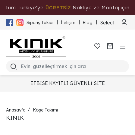
Tüm Türkiye'ye
Nakliye ve Montaj için
ÜCRETSİZ
Tıklayınız
Select Langua
Sipariş Takibi
İletişim
Blog
ETBİSE KAYITLI GÜVENLİ SİTE
Anasayfa
Köşe Takımı
KINIK