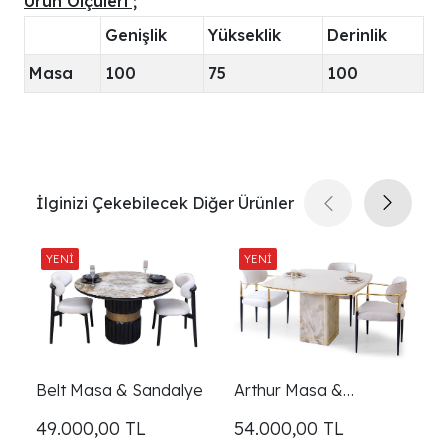
Ürün Ölçüleri ;
Genişlik
Yükseklik
Derinlik
Masa
100
75
100
İlginizi Çekebilecek Diğer Ürünler
Belt Masa & Sandalye
Arthur Masa &
D
Sandalye
S
49.000,00
TL
54.000,00
TL
4