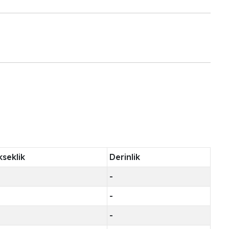
ü
kseklik
Derinlik
-
-
-