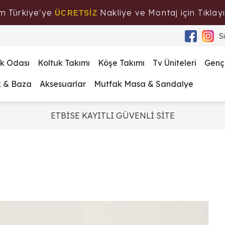
m Türkiye'ye
Nakliye ve Montaj için Tıklayı
ÜCRETSİZ
S
k Odası
Koltuk Takımı
Köşe Takımı
Tv Üniteleri
Genç
k & Baza
Aksesuarlar
Mutfak Masa & Sandalye
ETBİSE KAYITLI GÜVENLİ SİTE