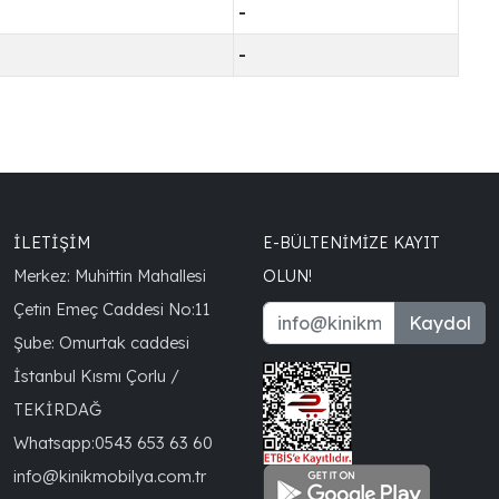
-
-
İLETİŞİM
E-BÜLTENIMIZE KAYIT
Merkez: Muhittin Mahallesi
OLUN!
Çetin Emeç Caddesi No:11
Kaydol
Şube: Omurtak caddesi
İstanbul Kısmı Çorlu /
TEKİRDAĞ
Whatsapp:
0543 653 63 60
info@kinikmobilya.com.tr