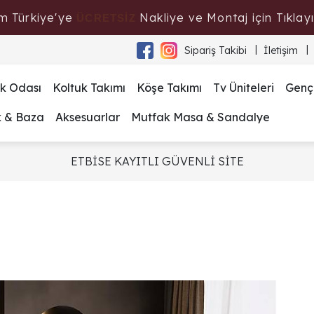
m Türkiye'ye
Nakliye ve Montaj için Tıklayı
ÜCRETSİZ
Sipariş Takibi
İletişim
k Odası
Koltuk Takımı
Köşe Takımı
Tv Üniteleri
Genç
k & Baza
Aksesuarlar
Mutfak Masa & Sandalye
ETBİSE KAYITLI GÜVENLİ SİTE