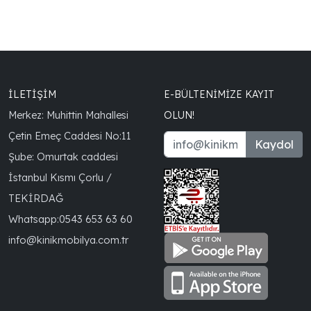
İLETİŞİM
E-BÜLTENIMIZE KAYIT
Merkez: Muhittin Mahallesi
OLUN!
Çetin Emeç Caddesi No:11
Kaydol
Şube: Omurtak caddesi
İstanbul Kısmı Çorlu /
TEKİRDAĞ
Whatsapp:
0543 653 63 60
info@kinikmobilya.com.tr