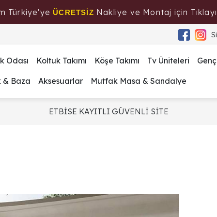
m Türkiye'ye
Nakliye ve Montaj için Tıklayı
ÜCRETSİZ
S
k Odası
Koltuk Takımı
Köşe Takımı
Tv Üniteleri
Genç
k & Baza
Aksesuarlar
Mutfak Masa & Sandalye
ETBİSE KAYITLI GÜVENLİ SİTE