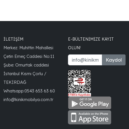
İLETİŞİM
E-BÜLTENIMIZE KAYIT
Merkez: Muhittin Mahallesi
OLUN!
Çetin Emeç Caddesi No:11
Kaydol
Şube: Omurtak caddesi
İstanbul Kısmı Çorlu /
TEKİRDAĞ
Whatsapp:
0543 653 63 60
info@kinikmobilya.com.tr