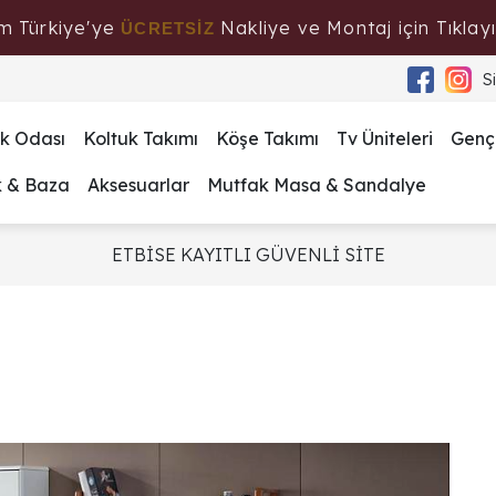
m Türkiye'ye
Nakliye ve Montaj için Tıklayı
ÜCRETSİZ
S
k Odası
Koltuk Takımı
Köşe Takımı
Tv Üniteleri
Genç
k & Baza
Aksesuarlar
Mutfak Masa & Sandalye
ETBİSE KAYITLI GÜVENLİ SİTE