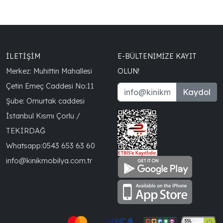
İLETİŞİM
E-BÜLTENIMIZE KAYIT
Merkez: Muhittin Mahallesi
OLUN!
Çetin Emeç Caddesi No:11
Kaydol
Şube: Omurtak caddesi
İstanbul Kısmı Çorlu /
TEKİRDAĞ
Whatsapp:
0543 653 63 60
info@kinikmobilya.com.tr