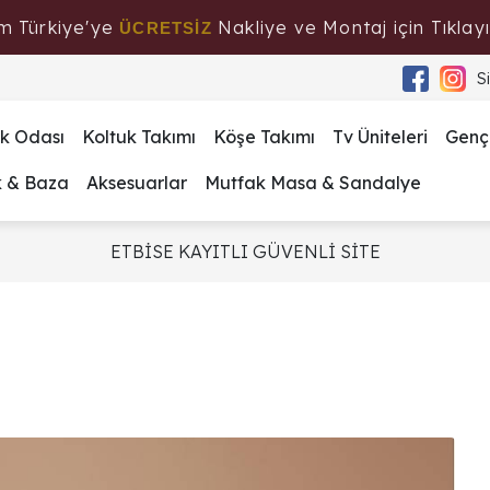
m Türkiye'ye
Nakliye ve Montaj için Tıklayı
ÜCRETSİZ
S
k Odası
Koltuk Takımı
Köşe Takımı
Tv Üniteleri
Genç
k & Baza
Aksesuarlar
Mutfak Masa & Sandalye
ETBİSE KAYITLI GÜVENLİ SİTE