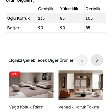
Ürün Ölçüleri ;
Genişlik
Yükseklik
Derinlik
Üçlü Koltuk
235
85
105
Berjer
90
90
85
İlginizi Çekebilecek Diğer Ürünler
Vega Koltuk Takımı
Venedik Koltuk Takımı
Pi