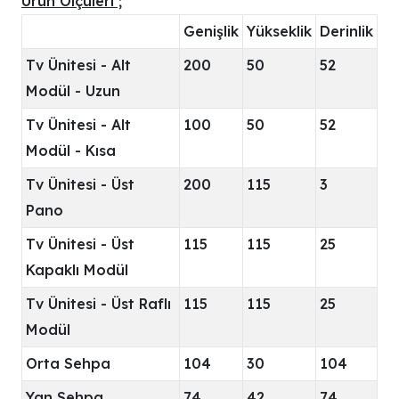
Ürün Ölçüleri ;
Genişlik
Yükseklik
Derinlik
Tv Ünitesi - Alt
200
50
52
Modül - Uzun
Tv Ünitesi - Alt
100
50
52
Modül - Kısa
Tv Ünitesi - Üst
200
115
3
Pano
Tv Ünitesi - Üst
115
115
25
Kapaklı Modül
Tv Ünitesi - Üst Raflı
115
115
25
Modül
Orta Sehpa
104
30
104
Yan Sehpa
74
42
74