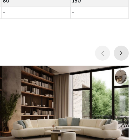
80
150
-
-