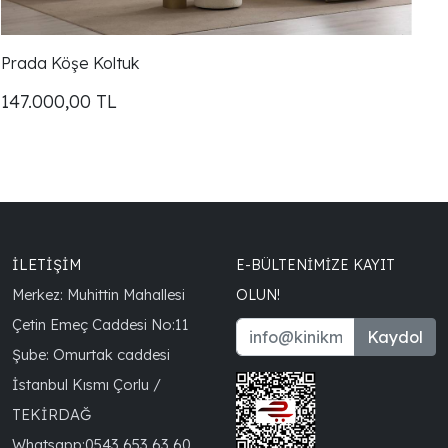
Prada Köşe Koltuk
Pr
147.000,00
TL
1
İLETİŞİM
E-BÜLTENIMIZE KAYIT
Merkez: Muhittin Mahallesi
OLUN!
Çetin Emeç Caddesi No:11
Kaydol
Şube: Omurtak caddesi
İstanbul Kısmı Çorlu /
TEKİRDAĞ
Whatsapp:
0543 653 63 60