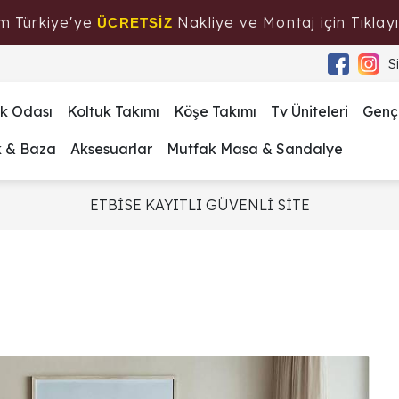
m Türkiye'ye
Nakliye ve Montaj için Tıklayı
ÜCRETSİZ
S
k Odası
Koltuk Takımı
Köşe Takımı
Tv Üniteleri
Genç
k & Baza
Aksesuarlar
Mutfak Masa & Sandalye
ETBİSE KAYITLI GÜVENLİ SİTE