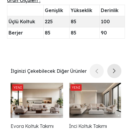
Ürün Ölçüleri ;
Genişlik
Yükseklik
Derinlik
Üçlü Koltuk
225
85
100
Berjer
85
85
90
İlginizi Çekebilecek Diğer Ürünler
Evora Koltuk Takımı
İnci Koltuk Takımı
Lu