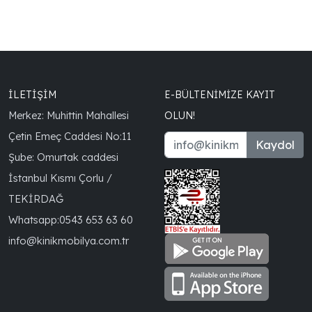
İLETİŞİM
E-BÜLTENIMIZE KAYIT
Merkez: Muhittin Mahallesi
OLUN!
Çetin Emeç Caddesi No:11
Kaydol
Şube: Omurtak caddesi
İstanbul Kısmı Çorlu /
TEKİRDAĞ
Whatsapp:
0543 653 63 60
info@kinikmobilya.com.tr