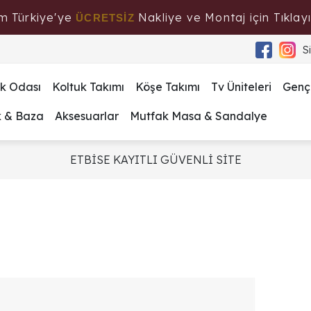
m Türkiye'ye
Nakliye ve Montaj için Tıklayı
ÜCRETSİZ
S
k Odası
Koltuk Takımı
Köşe Takımı
Tv Üniteleri
Genç
k & Baza
Aksesuarlar
Mutfak Masa & Sandalye
ETBİSE KAYITLI GÜVENLİ SİTE