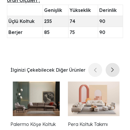
Ürün Ölçüleri ;
Genişlik
Yükseklik
Derinlik
Üçlü Koltuk
235
74
90
Berjer
85
75
90
İlginizi Çekebilecek Diğer Ürünler
Palermo Köşe Koltuk
Pera Koltuk Takımı
Pr