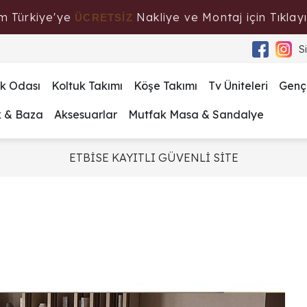
m Türkiye'ye
Nakliye ve Montaj için Tıklayı
ÜCRETSİZ
S
k Odası
Koltuk Takımı
Köşe Takımı
Tv Üniteleri
Genç
k & Baza
Aksesuarlar
Mutfak Masa & Sandalye
ETBİSE KAYITLI GÜVENLİ SİTE