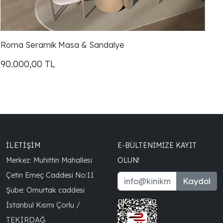
Roma Seramik Masa & Sandalye
P
90.000,00
TL
9
İLETİŞİM
E-BÜLTENIMIZE KAYIT
Merkez: Muhittin Mahallesi
OLUN!
Çetin Emeç Caddesi No:11
Kaydol
Şube: Omurtak caddesi
İstanbul Kısmı Çorlu /
TEKİRDAĞ