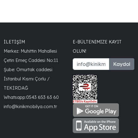
İLETİŞİM
E-BÜLTENIMIZE KAYIT
Merkez: Muhittin Mahallesi
OLUN!
Çetin Emeç Caddesi No:11
Kaydol
Şube: Omurtak caddesi
İstanbul Kısmı Çorlu /
TEKİRDAĞ
Whatsapp:
0543 653 63 60
info@kinikmobilya.com.tr