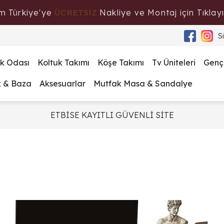
m Türkiye'ye
Nakliye ve Montaj için Tıklayı
ÜCRETSİZ
S
k Odası
Koltuk Takımı
Köşe Takımı
Tv Üniteleri
Genç
k & Baza
Aksesuarlar
Mutfak Masa & Sandalye
ETBİSE KAYITLI GÜVENLİ SİTE