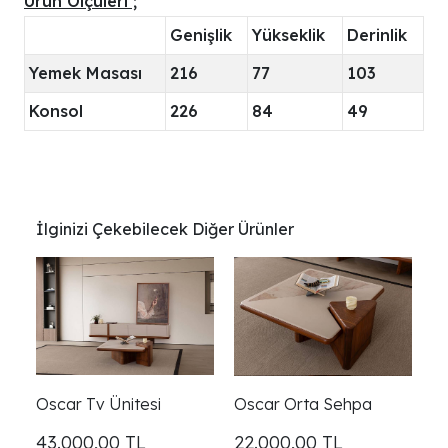
Ürün Ölçüleri ;
Genişlik
Yükseklik
Derinlik
Yemek Masası
216
77
103
Konsol
226
84
49
İlginizi Çekebilecek Diğer Ürünler
Oscar Tv Ünitesi
Oscar Orta Sehpa
43.000,00
TL
22.000,00
TL