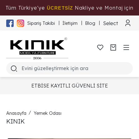
Tüm Türkiye'ye
Nakliye ve Montaj için
ÜCRETSİZ
Tıklayınız
Select Langua
Sipariş Takibi
İletişim
Blog
ETBİSE KAYITLI GÜVENLİ SİTE
Anasayfa
Yemek Odası
KINIK