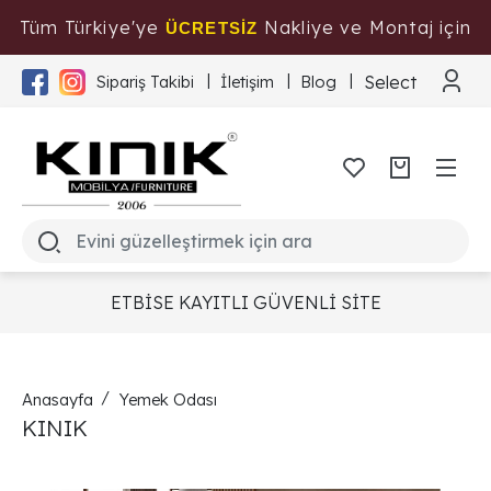
Tüm Türkiye'ye
Nakliye ve Montaj için
ÜCRETSİZ
Tıklayınız
Select Langua
Sipariş Takibi
İletişim
Blog
ETBİSE KAYITLI GÜVENLİ SİTE
Anasayfa
Yemek Odası
KINIK