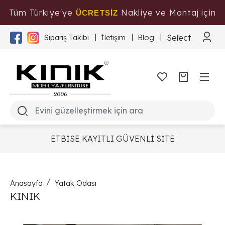
Tüm Türkiye'ye
Nakliye ve Montaj için
ÜCRETSİZ
Tıklayınız
Select Langua
Sipariş Takibi
İletişim
Blog
ETBİSE KAYITLI GÜVENLİ SİTE
Anasayfa
Yatak Odası
KINIK