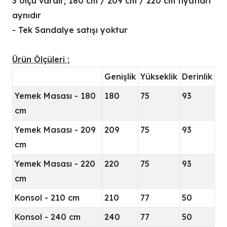
3 ölçü vardır; 180 cm / 209 cm / 220 cm fiyatları
aynıdır
- Tek Sandalye satışı yoktur
Ürün Ölçüleri ;
Genişlik
Yükseklik
Derinlik
Yemek Masası - 180
180
75
93
cm
Yemek Masası - 209
209
75
93
cm
Yemek Masası - 220
220
75
93
cm
Konsol - 210 cm
210
77
50
Konsol - 240 cm
240
77
50