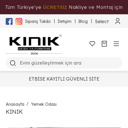
Tüm Türkiye'ye
Nakliye ve Montaj için
ÜCRETSİZ
Tıklayınız
Select Langua
Sipariş Takibi
İletişim
Blog
ETBİSE KAYITLI GÜVENLİ SİTE
Anasayfa
Yemek Odası
KINIK