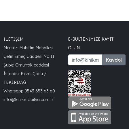
İLETİŞİM
E-BÜLTENIMIZE KAYIT
Merkez: Muhittin Mahallesi
OLUN!
Çetin Emeç Caddesi No:11
Kaydol
Şube: Omurtak caddesi
İstanbul Kısmı Çorlu /
TEKİRDAĞ
Whatsapp:
0543 653 63 60
info@kinikmobilya.com.tr