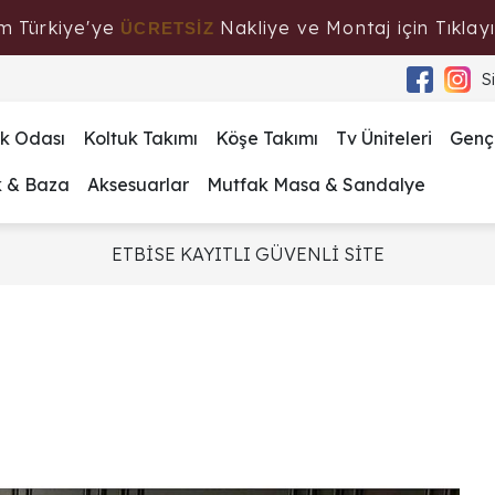
m Türkiye'ye
Nakliye ve Montaj için Tıklayı
ÜCRETSİZ
S
k Odası
Koltuk Takımı
Köşe Takımı
Tv Üniteleri
Genç
k & Baza
Aksesuarlar
Mutfak Masa & Sandalye
ETBİSE KAYITLI GÜVENLİ SİTE