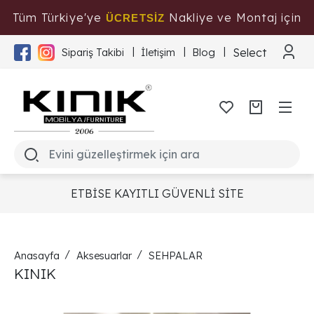
Tüm Türkiye'ye
Nakliye ve Montaj için
ÜCRETSİZ
Tıklayınız
Select Langua
Sipariş Takibi
İletişim
Blog
ETBİSE KAYITLI GÜVENLİ SİTE
Anasayfa
Aksesuarlar
SEHPALAR
KINIK