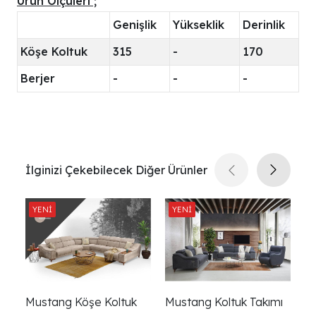
Ürün Ölçüleri ;
Genişlik
Yükseklik
Derinlik
Köşe Koltuk
315
-
170
Berjer
-
-
-
İlginizi Çekebilecek Diğer Ürünler
Mustang Köşe Koltuk
Mustang Koltuk Takımı
O