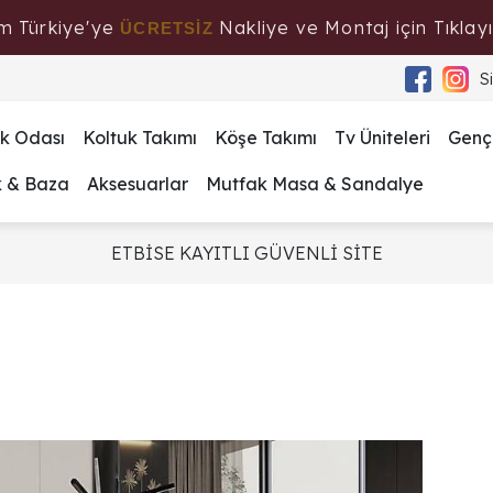
m Türkiye'ye
Nakliye ve Montaj için Tıklayı
ÜCRETSİZ
S
k Odası
Koltuk Takımı
Köşe Takımı
Tv Üniteleri
Genç
k & Baza
Aksesuarlar
Mutfak Masa & Sandalye
ETBİSE KAYITLI GÜVENLİ SİTE