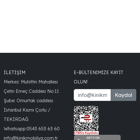
İLETİŞİM
E-BÜLTENIMIZE KAYIT
Merkez: Muhittin Mahallesi
OLUN!
Çetin Emeç Caddesi No:11
Kaydol
Şube: Omurtak caddesi
İstanbul Kısmı Çorlu /
TEKİRDAĞ
Whatsapp:
0543 653 63 60
info@kinikmobilya.com.tr