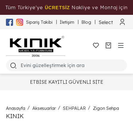
Tüm Türkiye'ye
Nakliye ve Montaj için
ÜCRETSİZ
Tıklayınız
Select Langua
Sipariş Takibi
İletişim
Blog
ETBİSE KAYITLI GÜVENLİ SİTE
Anasayfa
Aksesuarlar
SEHPALAR
Zigon Sehpa
KINIK