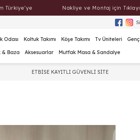
m Türkiye'ye
Nakliye ve Montaj için Tıklayı
ÜCRETSİZ
S
k Odası
Koltuk Takımı
Köşe Takımı
Tv Üniteleri
Genç
k & Baza
Aksesuarlar
Mutfak Masa & Sandalye
ETBİSE KAYITLI GÜVENLİ SİTE