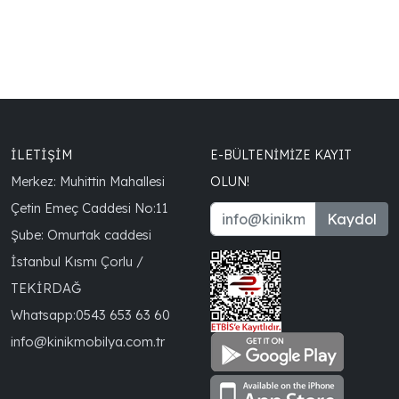
İLETİŞİM
E-BÜLTENIMIZE KAYIT
Merkez: Muhittin Mahallesi
OLUN!
Çetin Emeç Caddesi No:11
Kaydol
Şube: Omurtak caddesi
İstanbul Kısmı Çorlu /
TEKİRDAĞ
Whatsapp:
0543 653 63 60
info@kinikmobilya.com.tr