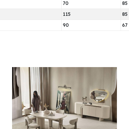
70
85
115
85
90
67