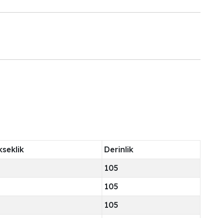
ü
kseklik
Derinlik
105
105
105