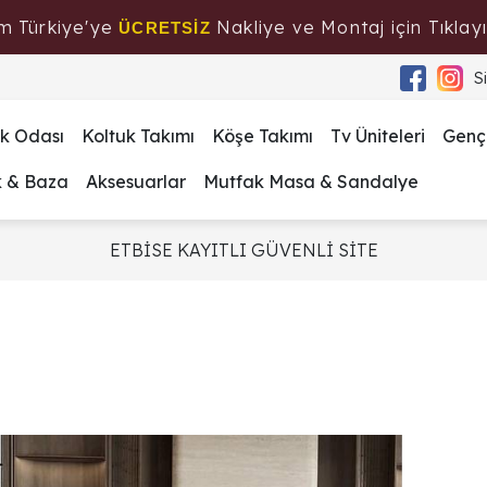
m Türkiye'ye
Nakliye ve Montaj için Tıklayı
ÜCRETSİZ
S
k Odası
Koltuk Takımı
Köşe Takımı
Tv Üniteleri
Genç
k & Baza
Aksesuarlar
Mutfak Masa & Sandalye
ETBİSE KAYITLI GÜVENLİ SİTE